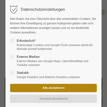
Datenschutzeinstellungen
Menu
Hier finden Sie eine Übersicht über alle verwendeten Cookies. Sie
können Ihre Einwilligung zu ganzen Kategorien geben oder sich
weitere Informationen anzeigen lassen und so nur bestimmte
Cookies auswählen.
Erforderlich*
07.03.2025 17:05
von
ProBier Landshut
Notwendige Cookies und Google Fonts zulassen damit die
(Kommentare: 0)
Website korrekt funktioniert
Externe Medien
Externe Medien wie Google Maps, OpenStreetMap und
Früchtetee Türkischer Apfel
Youtube zulassen
Statistik
Google Analytics und Matomo Analytics zulassen