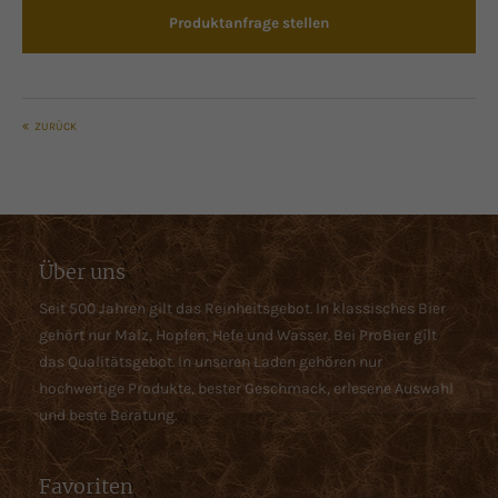
Produktanfrage stellen
ZURÜCK
Über uns
Seit 500 Jahren gilt das Reinheitsgebot. In klassisches Bier
gehört nur Malz, Hopfen, Hefe und Wasser. Bei ProBier gilt
das Qualitätsgebot. In unseren Laden gehören nur
hochwertige Produkte, bester Geschmack, erlesene Auswahl
und beste Beratung.
Favoriten