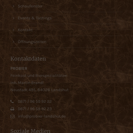
Schaufenster
Events & Tastings
Kontakt
Öffnungszeiten
Kontaktdaten
PROBIER
Feinkost und Bierspezialitäten
Inh. Martin Brandl
Neustadt 495, 84O28 Landshut
0871 / 96 59 92 22
0871 / 96 59 92 23
info@probier-landshut.de
Soziale Medien