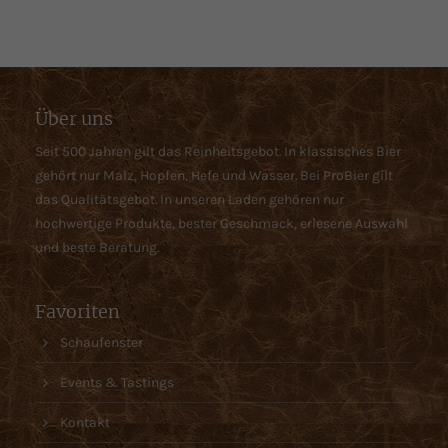
Über uns
Seit 500 Jahren gilt das Reinheitsgebot. In klassisches Bier
gehört nur Malz, Hopfen, Hefe und Wasser. Bei ProBier gilt
das Qualitätsgebot. In unseren Laden gehören nur
hochwertige Produkte, bester Geschmack, erlesene Auswahl
und beste Beratung.
Favoriten
Schaufenster
Events & Tastings
Kontakt