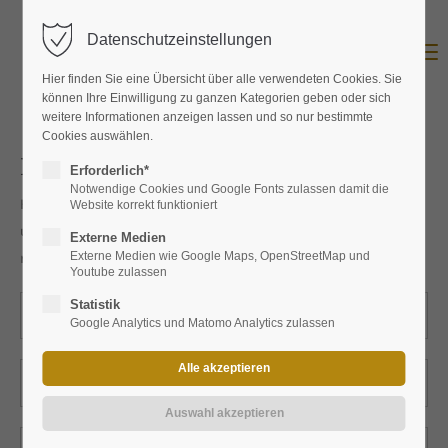
Datenschutzeinstellungen
Menu
Hier finden Sie eine Übersicht über alle verwendeten Cookies. Sie
können Ihre Einwilligung zu ganzen Kategorien geben oder sich
weitere Informationen anzeigen lassen und so nur bestimmte
Cookies auswählen.
Produktanfrage
Erforderlich*
Notwendige Cookies und Google Fonts zulassen damit die
Hier können Sie das Produkt bei uns anfragen. Wir werden
Website korrekt funktioniert
uns umgehend mit Ihnen in Verbindung setzen und Ihnen
Externe Medien
mitzuteilen wie Sie Produkt bei uns erwerben können.
Externe Medien wie Google Maps, OpenStreetMap und
Youtube zulassen
Statistik
Google Analytics und Matomo Analytics zulassen