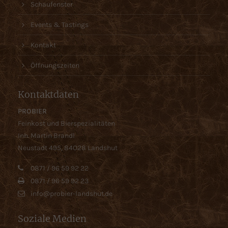
Schaufenster
Events & Tastings
Kontakt
Öffnungszeiten
Kontaktdaten
PROBIER
Feinkost und Bierspezialitäten
Inh. Martin Brandl
Neustadt 495, 84O28 Landshut
0871 / 96 59 92 22
0871 / 96 59 92 23
info@probier-landshut.de
Soziale Medien