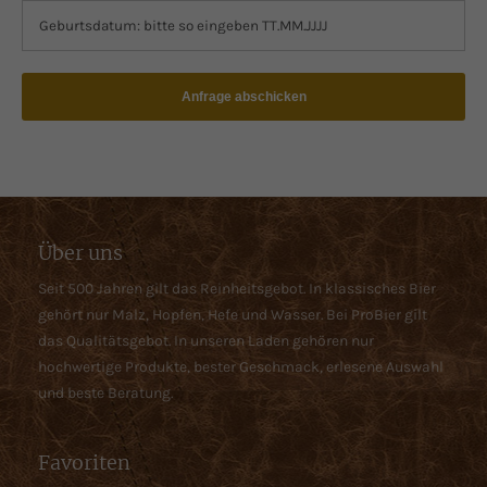
Anfrage abschicken
Über uns
Seit 500 Jahren gilt das Reinheitsgebot. In klassisches Bier
gehört nur Malz, Hopfen, Hefe und Wasser. Bei ProBier gilt
das Qualitätsgebot. In unseren Laden gehören nur
hochwertige Produkte, bester Geschmack, erlesene Auswahl
und beste Beratung.
Favoriten