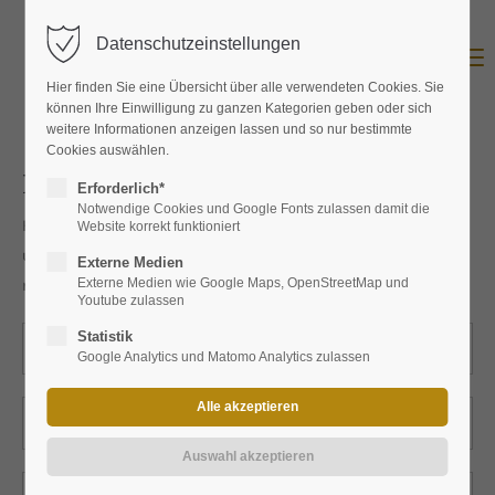
Datenschutzeinstellungen
Menu
Hier finden Sie eine Übersicht über alle verwendeten Cookies. Sie
können Ihre Einwilligung zu ganzen Kategorien geben oder sich
weitere Informationen anzeigen lassen und so nur bestimmte
Cookies auswählen.
Produktanfrage
Erforderlich*
Notwendige Cookies und Google Fonts zulassen damit die
Hier können Sie das Produkt bei uns anfragen. Wir werden
Website korrekt funktioniert
uns umgehend mit Ihnen in Verbindung setzen und Ihnen
Externe Medien
mitzuteilen wie Sie Produkt bei uns erwerben können.
Externe Medien wie Google Maps, OpenStreetMap und
Youtube zulassen
Statistik
Google Analytics und Matomo Analytics zulassen