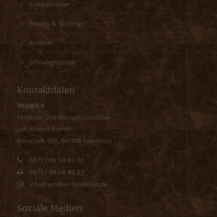
Schaufenster
Events & Tastings
Kontakt
Öffnungszeiten
Kontaktdaten
PROBIER
Feinkost und Bierspezialitäten
Inh. Martin Brandl
Neustadt 495, 84O28 Landshut
0871 / 96 59 92 22
0871 / 96 59 92 23
info@probier-landshut.de
Soziale Medien