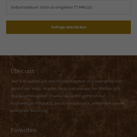
Anfrage abschicken
Über uns
Seit 500 Jahren gilt das Reinheitsgebot. In klassisches Bier
gehört nur Malz, Hopfen, Hefe und Wasser. Bei ProBier gilt
das Qualitätsgebot. In unseren Laden gehören nur
hochwertige Produkte, bester Geschmack, erlesene Auswahl
und beste Beratung.
Favoriten