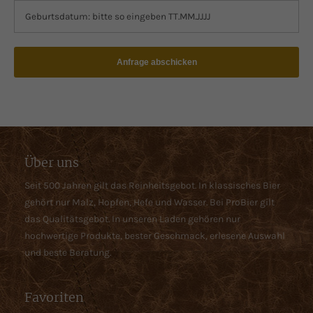
Anfrage abschicken
Über uns
Seit 500 Jahren gilt das Reinheitsgebot. In klassisches Bier
gehört nur Malz, Hopfen, Hefe und Wasser. Bei ProBier gilt
das Qualitätsgebot. In unseren Laden gehören nur
hochwertige Produkte, bester Geschmack, erlesene Auswahl
und beste Beratung.
Favoriten