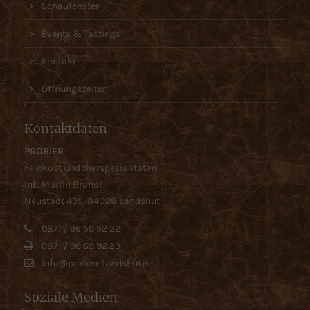
Schaufenster
Events & Tastings
Kontakt
Öffnungszeiten
Kontaktdaten
PROBIER
Feinkost und Bierspezialitäten
Inh. Martin Brandl
Neustadt 495, 84O28 Landshut
0871 / 96 59 92 22
0871 / 96 59 92 23
info@probier-landshut.de
Soziale Medien