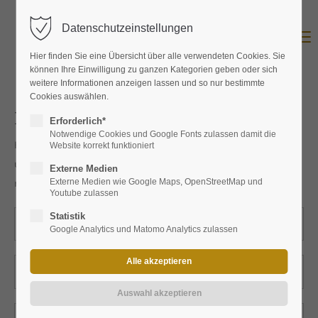
Datenschutzeinstellungen
Menu
Hier finden Sie eine Übersicht über alle verwendeten Cookies. Sie
können Ihre Einwilligung zu ganzen Kategorien geben oder sich
weitere Informationen anzeigen lassen und so nur bestimmte
Cookies auswählen.
Produktanfrage
Erforderlich*
Notwendige Cookies und Google Fonts zulassen damit die
Hier können Sie das Produkt bei uns anfragen. Wir werden
Website korrekt funktioniert
uns umgehend mit Ihnen in Verbindung setzen und Ihnen
Externe Medien
mitzuteilen wie Sie Produkt bei uns erwerben können.
Externe Medien wie Google Maps, OpenStreetMap und
Youtube zulassen
Statistik
Google Analytics und Matomo Analytics zulassen