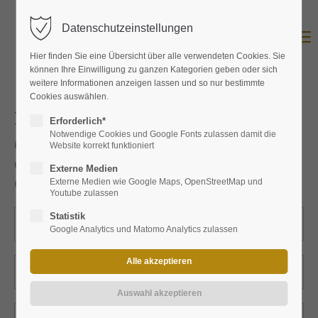
Datenschutzeinstellungen
Menu
Hier finden Sie eine Übersicht über alle verwendeten Cookies. Sie
können Ihre Einwilligung zu ganzen Kategorien geben oder sich
weitere Informationen anzeigen lassen und so nur bestimmte
Cookies auswählen.
Produktanfrage
Erforderlich*
Notwendige Cookies und Google Fonts zulassen damit die
Hier können Sie das Produkt bei uns anfragen. Wir werden
Website korrekt funktioniert
uns umgehend mit Ihnen in Verbindung setzen und Ihnen
Externe Medien
mitzuteilen wie Sie Produkt bei uns erwerben können.
Externe Medien wie Google Maps, OpenStreetMap und
Youtube zulassen
Statistik
Google Analytics und Matomo Analytics zulassen