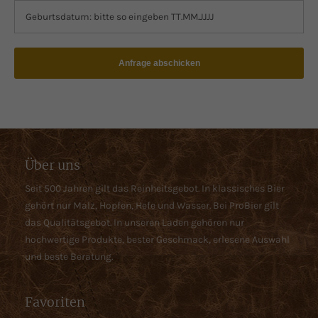
Anfrage abschicken
Über uns
Seit 500 Jahren gilt das Reinheitsgebot. In klassisches Bier
gehört nur Malz, Hopfen, Hefe und Wasser. Bei ProBier gilt
das Qualitätsgebot. In unseren Laden gehören nur
hochwertige Produkte, bester Geschmack, erlesene Auswahl
und beste Beratung.
Favoriten