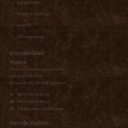
Schaufenster
Events & Tastings
Kontakt
Öffnungszeiten
Kontaktdaten
PROBIER
Feinkost und Bierspezialitäten
Inh. Martin Brandl
Neustadt 495, 84O28 Landshut
0871 / 96 59 92 22
0871 / 96 59 92 23
info@probier-landshut.de
Soziale Medien